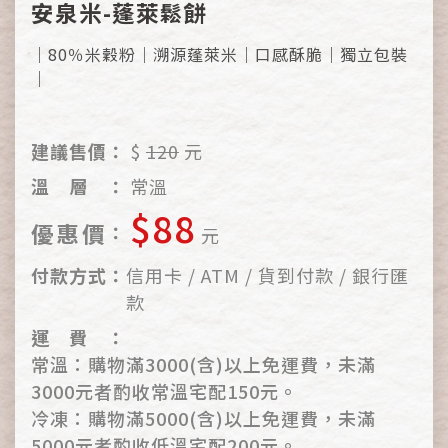
安泉米-蓬萊鬆餅
｜80％米穀粉｜溯源蓬萊米｜口感酥脆｜獨立包裝
｜
建議售價：
$
120
元
溫
層
：
常溫
$88
優
惠
價
：
元
付
款
方
式
：
信用卡 / ATM / 貨到付款 / 銀行匯
款
運
費
：
常溫：購物滿3000(含)以上免運費，未滿
3000元者酌收常溫宅配150元。
冷凍：購物滿5000(含)以上免運費，未滿
5000元者酌收低溫宅配200元。