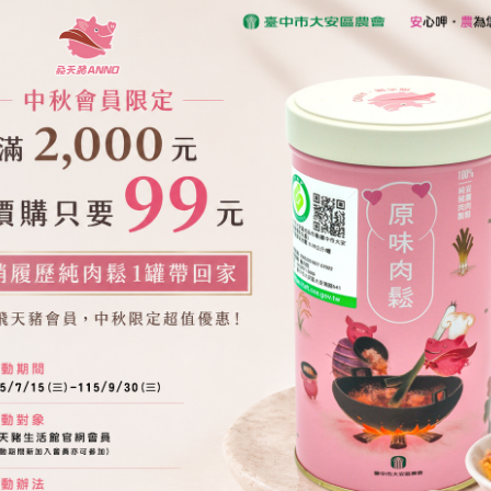
盒
金磚米撲滿3入組
T.319
NT.450
NT.239
NT.460
NT.38
1
2
3
4