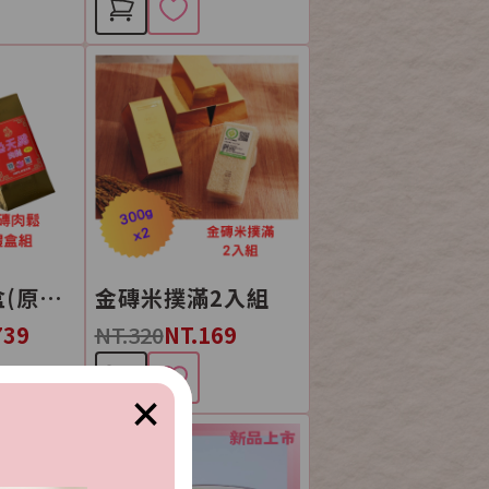
金磚肉鬆禮盒(原味+海苔芝麻)
金磚米撲滿2入組
739
NT.320
NT.169
×