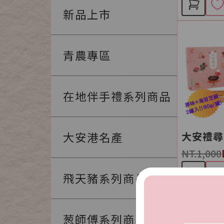
新品上市
青農專區
在地伴手禮系列商品
大安港名產
大安禮尋
NT.1,000
飛天豬系列商品
葱師傅系列商品