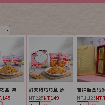
飛天豬巧巧盒-海苔芝麻肉鬆
飛天豬巧巧盒-原味肉鬆
吉祥話金磚
T.149
NT.225
NT.149
NT.1,125
NT.