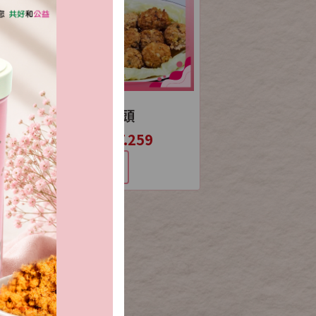
飛天豬純肉四神湯(4包入)
葱燒獅子頭
9
NT.360
NT.259