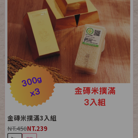
金磚米撲滿3入組
NT.450
NT.239