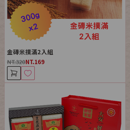
金磚米撲滿2入組
NT.320
NT.169