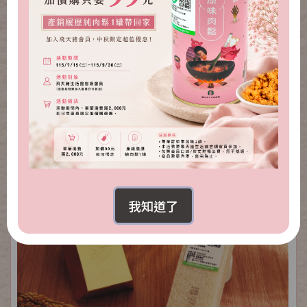
金磚肉鬆禮盒(原味+海苔芝麻)
NT.1,300
NT.739
我知道了