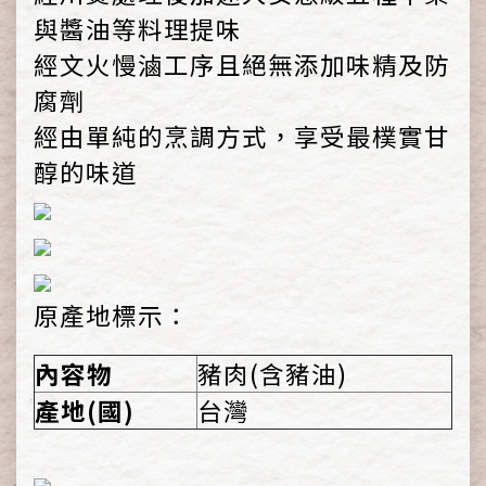
與醬油等料理提味
經文火慢滷工序且絕無添加味精及防
腐劑
經由單純的烹調方式，享受最樸實甘
醇的味道
原產地標示：
內容物
豬肉(含豬油)
產地(國)
台灣