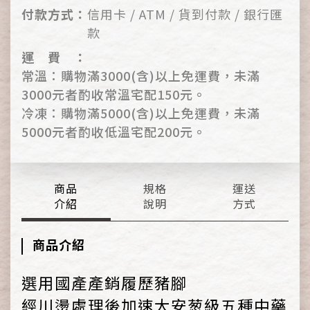
付
款
方
式
：
信用卡 / ATM / 貨到付款 / 銀行匯
款
運
費
：
常溫：購物滿3000(含)以上免運費，未滿
3000元者酌收常溫宅配150元。
冷凍：購物滿5000(含)以上免運費，未滿
5000元者酌收低溫宅配200元。
商品
規格
運送
介紹
說明
方式
商品介紹
選用國產產銷履歷豬腳
經川燙處理後加速大安葱級五種中藥