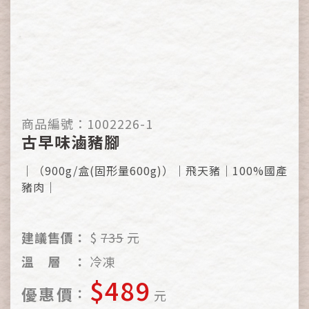
商品編號：
1002226-1
古早味滷豬腳
｜（900g/盒(固形量600g)）｜飛天豬｜100%國產
豬肉｜
建議售價：
$
735
元
溫
層
：
冷凍
$489
優
惠
價
：
元