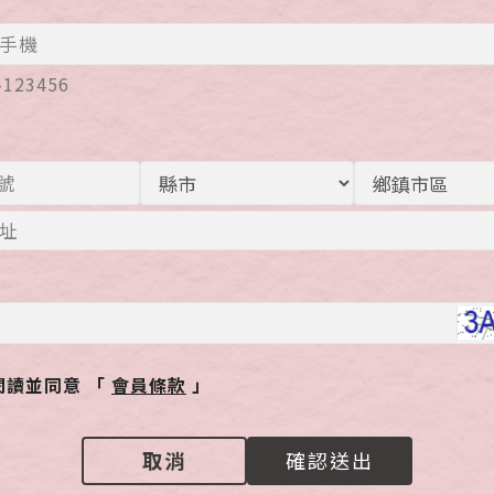
話
-123456
址
我已閱讀並同意 「
會員條款
」
取消
確認送出