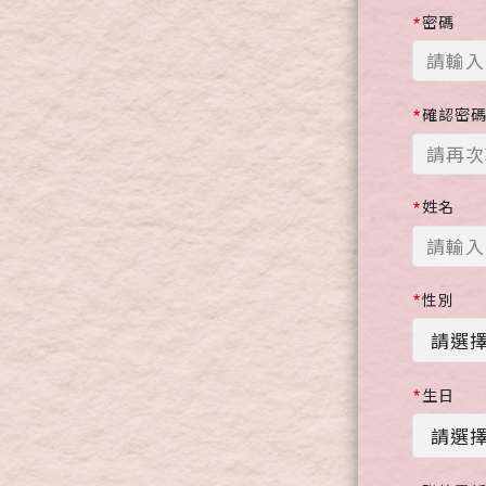
*
密碼
*
確認密
*
姓名
*
性別
*
生日