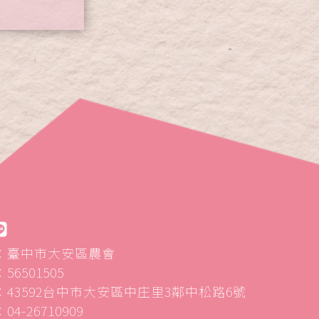
：臺中市大安區農會
6501505
43592台中市大安區中庄里3鄰中松路6號
4-26710909