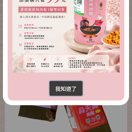
大安港文創禮盒-C款
NT.1,200
NT.699
我知道了