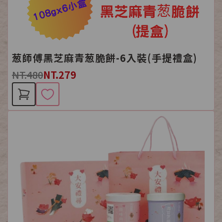
葱師傅黑芝麻青葱脆餅-6入裝(手提禮盒)
NT.480
NT.279