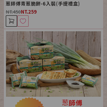
葱師傅青葱脆餅-6入裝(手提禮盒)
NT.450
NT.259