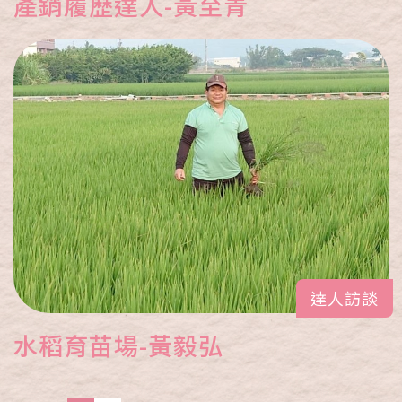
產銷履歷達人-黃至青
達人訪談
水稻育苗場-黃毅弘