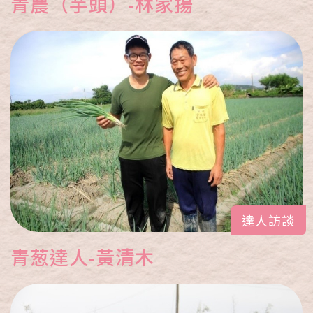
青農（芋頭）-林家揚
達人訪談
青葱達人-黃清木