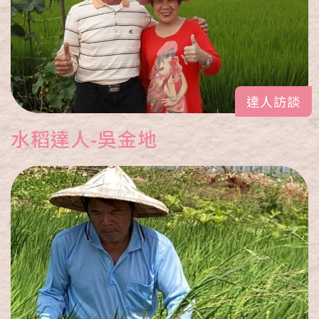
達人訪談
水稻達人-吳金地