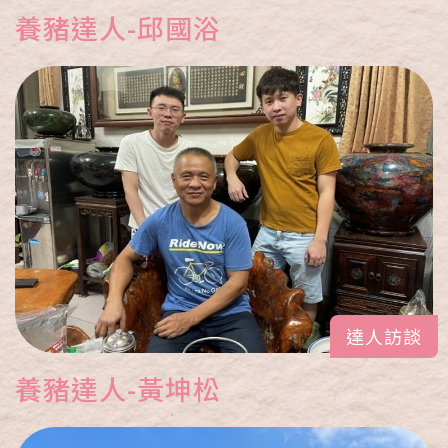
養豬達人-邱國浴
達人訪談
養豬達人-黃坤松