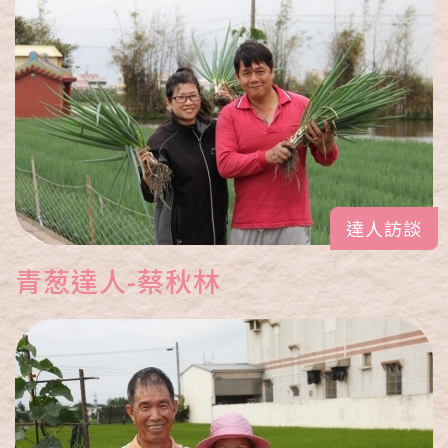
達人訪談
青葱達人-蔡秋林