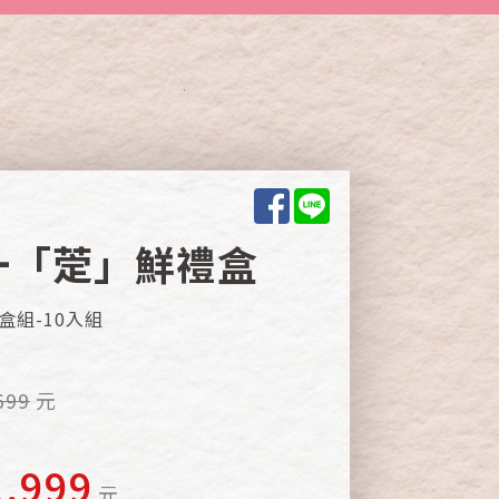
Facebook
Line
一「萣」鮮禮盒
盒組-10入組
699
元
1,999
元