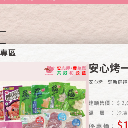
頁
 專區
安心烤
安心烤一萣新鮮禮
建議售價：
$
2,
溫
層
：
冷凍
$
優
惠
價
：