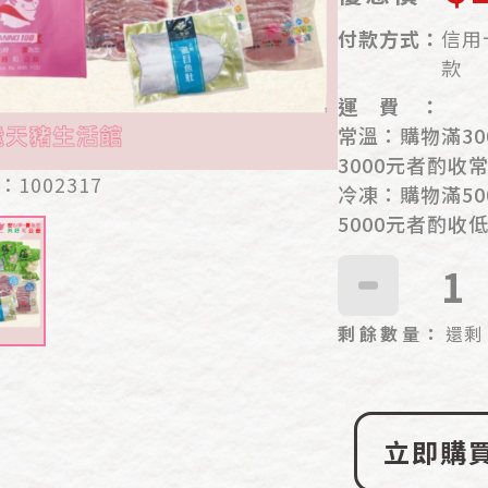
付
款
方
式
：
信用卡
款
運
費
：
常溫：購物滿30
3000元者酌收
：
1002317
冷凍：購物滿50
5000元者酌收
剩
餘
數
量
：
還剩 
立即購