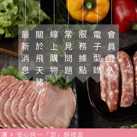
最新消息
關於飛天豬
線上購物
常見問題
服務據點
電子型錄
會員登入
冷凍
安心烤一「萣」鮮禮盒