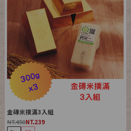
金磚米撲滿3入組
NT.450
NT.239