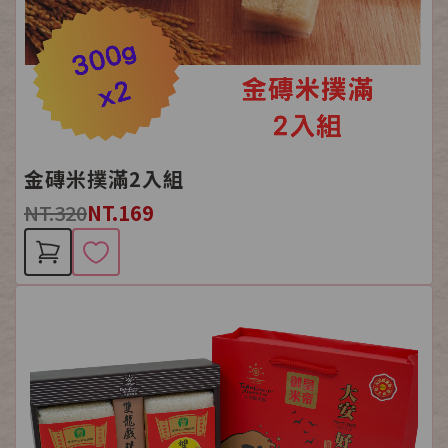
金磚米撲滿2入組
NT.320
NT.169