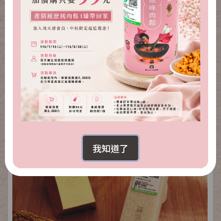
金磚肉鬆禮盒(原味+海苔芝麻)
NT.1,300
NT.739
我知道了