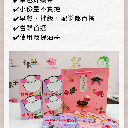
✔️小份量不負擔
✔️早餐、拌飯、配粥都百搭
✔️嘗鮮首選
✔️使用環保油墨