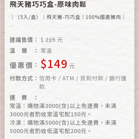
飛天豬巧巧盒-原味肉鬆
｜（5入/盒）｜飛天豬-巧巧盒｜100%國產豬肉｜
建議售價：
$
225
元
溫
層
：
常溫
$149
優
惠
價
：
元
付
款
方
式
：
信用卡 / ATM / 貨到付款 / 銀行匯
款
運
費
：
常溫：購物滿3000(含)以上免運費，未滿
3000元者酌收常溫宅配150元。
冷凍：購物滿5000(含)以上免運費，未滿
5000元者酌收低溫宅配200元。