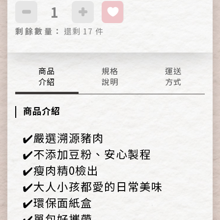
剩
餘
數
量
：
還剩 17 件
商品
規格
運送
介紹
說明
方式
商品介紹
✔️嚴選溯源豬肉
✔️不添加豆粉、安心製程
✔️瘦肉精0檢出
✔️大人小孩都愛的日常美味
✔️環保面紙盒
✔️單包好攜帶