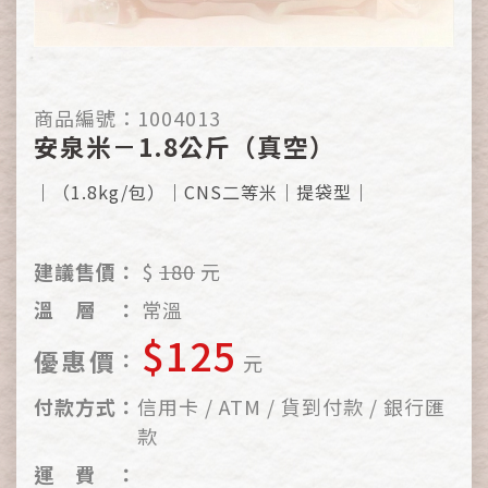
商品編號：
1004013
安泉米－1.8公斤（真空）
｜（1.8kg/包）｜CNS二等米｜提袋型｜
建議售價：
$
180
元
溫
層
：
常溫
$125
優
惠
價
：
元
付
款
方
式
：
信用卡 / ATM / 貨到付款 / 銀行匯
款
運
費
：