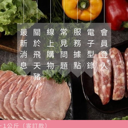
最新消息
關於飛天豬
線上購物
常見問題
服務據點
電子型錄
會員登入
－1公斤（客訂款）