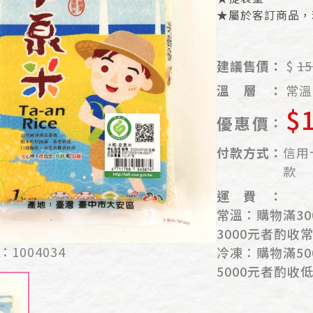
★屬於客訂商品，
建議售價：
$
15
溫
層
：
常溫
$
優
惠
價
：
付
款
方
式
：
信用卡
款
運
費
：
常溫：購物滿30
3000元者酌收
：
1004034
冷凍：購物滿50
5000元者酌收