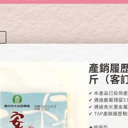
頁
產銷履
斤（客
✔ 本產品已投保
✔ 通過農藥殘留3
✔ 通過食米重金
✔ TAP產銷履歷
★提袋型