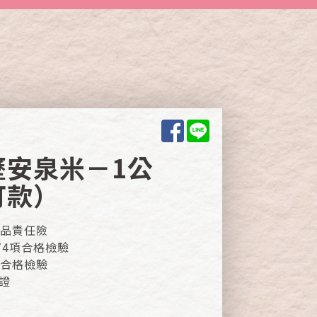
Facebook
Line
歷安泉米－1公
訂款）
產品責任險
74項合格檢驗
屬合格檢驗
驗證