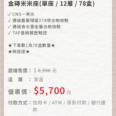
金磚米米座(單座 / 12層 / 78盒)
✓ CNS一等米
✓ 通過農藥殘留374項合格檢驗
✓ 通過食米重金屬合格檢驗
✓ TAP產銷履歷驗證
★下單數1為78盒數量★
★無底座★
建議售價：
$
8,580
元
溫
層
：
常溫
$5,700
優
惠
價
：
元
付
款
方
式
：
信用卡 / ATM / 貨到付款 / 銀行匯
款